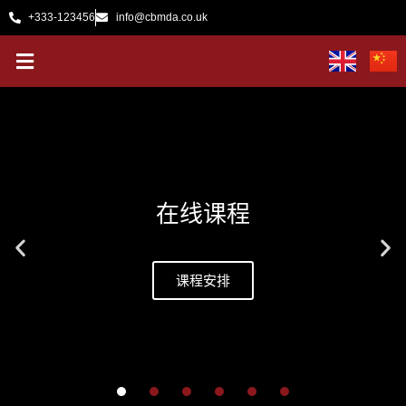
跳
+333-123456
info@cbmda.co.uk
至
菜
内
单
容
在线课程
课程安排