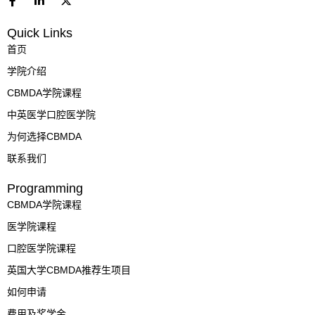
a
i
-
c
n
t
Quick Links
e
k
w
b
e
i
首页
o
d
t
o
i
t
学院介绍
k
n
e
-
-
r
CBMDA学院课程
f
i
n
中英医学口腔医学院
为何选择CBMDA
联系我们
Programming
CBMDA学院课程
医学院课程
口腔医学院课程
英国大学CBMDA推荐生项目
如何申请
费用及奖学金